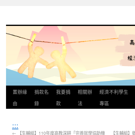
置辦緣
捐款名
我要捐
相關辦
經濟不利學生
由
錄
款
法
專區
:::
←
【生輔組】110年度高教深耕「完善就學協助機
【生輔組】敬