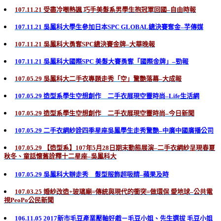
107.11.21 受盡冷嘲熱諷 巧手美髮系男學生抱冠軍回國–自由時報
107.11.21 吳鳳科大學生參加日本SPC GLOBAL總決賽奪金–芋傳媒
107.11.21 吳鳳科大勇奪SPC總決賽金牌–大華晚報
107.11.21 吳鳳科大國際SPC 美髮大賽勇奪「國際金牌」–勁報
107.05.29 吳鳳科大二手衣專題走秀「空」驚艷落幕–大成報
107.05.29 造型系學生空想創作 二手衣展現空靈時尚–Life生活網
107.05.29 造型系學生空想創作 二手衣展現空靈時尚–今日新聞
107.05.29 二手衣網紗詮四季星座吳鳳學生走秀驚艷–中廣中國廣播公司
107.05.29 【造型系】107年5月28日期末動態展演–二手衣網紗呈現春夏
秋冬、童話懷舊詮釋十二星座–吳鳳科大
107.05.29 吳鳳科大辦走秀 髮型服飾超吸睛–蘋果及時
107.03.25 婚紗改造+玻璃廟=傳統與現代的衝突=做環保 愛地球–公共電
視PeoPo公民新聞
106.11.05 2017新市毛豆產業壓軸好戲－毛豆小姐、先生選拔 毛豆小姐