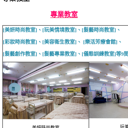
專業教室
[美妍時尚教室]、[玩美情境教室]、[髮藝時尚教室]、
[彩妝時尚教室]、
[美容衛生教室]、 [樂活芳療會館]、
[髮藝創作教室]、[髮藝專業教室]、[儀態訓練教室]等9
玩
美妍時尚教室