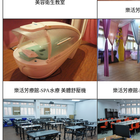
美容衛生教室
樂活芳
樂活芳療館-SPA水療 美體舒壓機
樂活芳療館