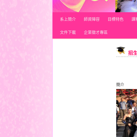
Main menu
系上簡介
Skip to primary content
Skip to secondary content
師資陣容
目標特色
課
文件下載
企業徵才專區
招
簡介