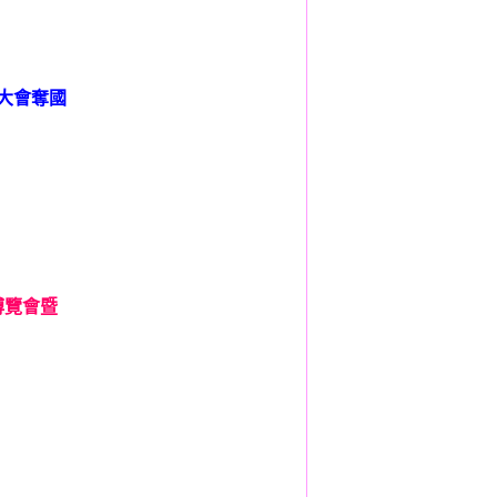
決勝大會奪國
業博覽會暨