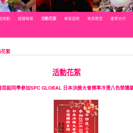
程規劃
媒體報導
活動花絮
專業證照
專業教室
產學合作
動花絮
活動花絮
!周昆毅同學參加SPC GLOBAL 日本決勝大會標準冷燙八色榮獲