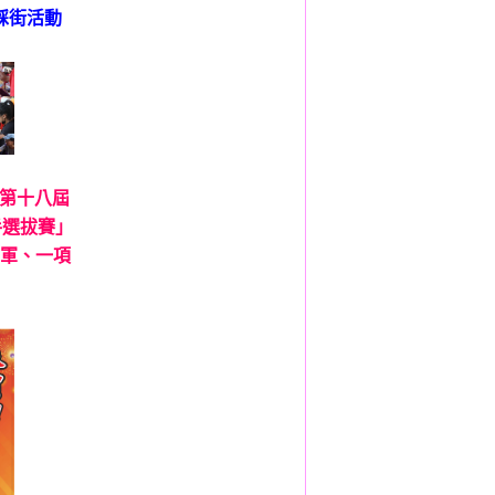
公益踩街活動
18第十八屆
手選拔賽」
季軍、一項