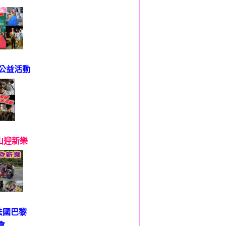
彩街公益活動
山迎新樂
MC法國巴黎
會