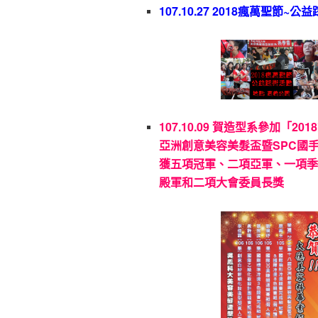
107.10.27 2018瘋萬聖節~
107.10.09 賀造型系參加「20
亞洲創意美容美髮盃暨SPC國
獲五項冠軍、二項亞軍、一項
殿軍和二項大會委員長獎