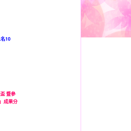
二名10
獎盃 暨參
牌」成果分