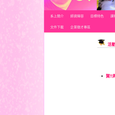
Main menu
系上簡介
Skip to primary content
Skip to secondary content
師資陣容
目標特色
課
文件下載
企業徵才專區
活
賀!