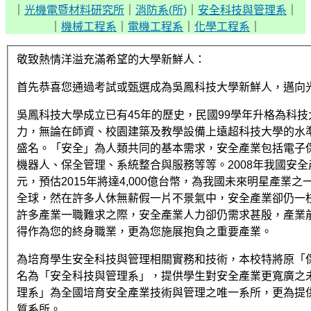
｜
光機電暨材料研究所
｜
消防系(所)
｜
安全科技與管理系
｜
｜
機械工程系
｜
電機工程系
｜
化學工程系
｜
敬致熱情洋溢充滿希望的大學新鮮人：
首先恭喜您通過考試或甄選成為吳鳳科技大學新鮮人，邁向
吳鳳科技大學成立已有45年的歷史，民國99學年升格為科
力，無論在師資、校園建築及教學設備上遠超科技大學的水
盛名。「安全」為人類共同的基本需求，安全產業包括電子
機器人、保全管理、系統整合與服務等等。2008年我國安全產
元，預估2015年將達4,000億台幣，為我國未來明星產業
全球，然在許多人休無薪假一片不景氣中，安全產業卻仍一
許多產業一職難求之際，安全產業人力卻仍需求甚殷，產業
得作為您的終身職業，更為您施展抱負之重要產業。
為培育學生安全科技與管理相關實務和技術，本校特將原「
名為「安全科技與管理系」，提供學生對安全產業更寬廣之
理系」為全國培育安全產業技術與管理之唯一系所，更為提
質系所。