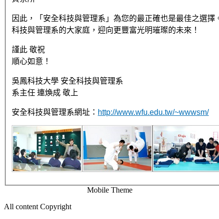
因此，「安全科技與管理系」為您的最正確也是最佳之選擇
科技與管理系的大家庭，迎向更豐富光明璀璨的未來！
謹此 敬祝
順心如意！
吳鳳科技大學 安全科技與管理系
系主任 連煥成 敬上
安全科技與管理系網址：
http://www.wfu.edu.tw/~wwwsm/
Mobile Theme
All content Copyright