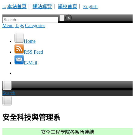
:::
本站首頁
｜
網站導覽
｜
學校首頁
｜
English
Menu
Tags
Categories
Home
RSS Feed
E-Mail
Search
安全科技與管理系
安全工程學院各系所連結